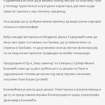
Радовићева истиче да је велики значај смотре за општину Пале
у погледу туристичког и културног карактера, јер неки људи
први пут долазе у ову локалну заједницу.
Она додаје да су грађани имали прилику да виде разне народне
ношње и кореографије.
Вођа секције ветерана из Модриче Данка Тодоровић каже да
им је ово прво гостовање на Палама, да су извели игре са
Озрена и Требаве, те да је велики значај смотре фолклора јер
се на овај начин преноси традиција на млађе генерације.
Предсједник КУД-а „Наш завичај“ из Севојна у Србији Ивана
Божовић каже да су јако срећни што су дошли на Пале и
одушевљени топлим дочеком коју им је пружио начелник
општине Пале Бошко Југовић.
Божовићева је рекла да је дошло 14 ветерана и рекреативаца и
да су се представили играма босилеградског краја, кореографа
Драгомира Божовића.