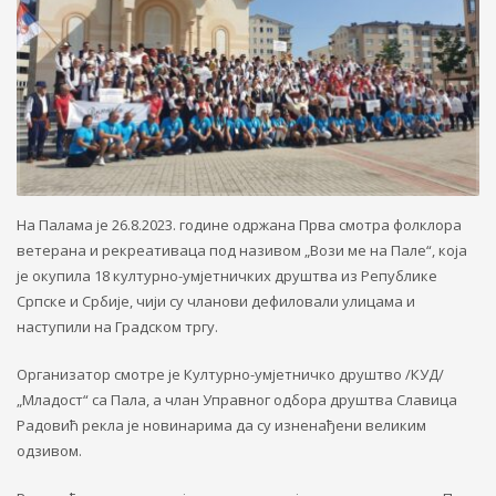
На Палама је 26.8.2023. године одржана Прва смотра фолклора
ветерана и рекреативаца под називом „Вози ме на Пале“, која
је окупила 18 културно-умјетничких друштва из Републике
Српске и Србије, чији су чланови дефиловали улицама и
наступили на Градском тргу.
Организатор смотре је Културно-умјетничко друштво /КУД/
„Младост“ са Пала, а члан Управног одбора друштва Славица
Радовић рекла је новинарима да су изненађени великим
одзивом.