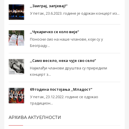
,,Заиграј, запјевај!“
У петак, 23.6.2023. године је одржан концерт из...
,,Чукаричко се коло вије“
Поносни смо на наше чланове, који су у
Београду...
,,Само весело, нека чује сво село“
Најмлађи чланови друштва су приредили
концерт з...
69 година постојања ,,Младост“
У петак, 23.12.2022. године се одржао
традицион...
АРХИВА АКТУЕЛНОСТИ