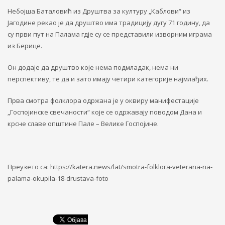
Небојша Баталовић из Друштва за културу „Каблови“ из
Јагодине рекао је да друштво има традицију дугу 71 годину, да
су први пут на Палама гд‌је су се представили изворним играма
из Берице.
Он додаје да друштво које нема подмладак, нема ни
перспективу, те да и зато имају четири категорије најмлађих.
Прва смотра фолклора одржана је у оквиру манифестације
„Госпојинске свечаности“ које се одржавају поводом Дана и
крсне славе општине Пале – Велике Госпојине.
Преузето са: https://katera.news/lat/smotra-folklora-veterana-na-
palama-okupila-18-drustava-foto