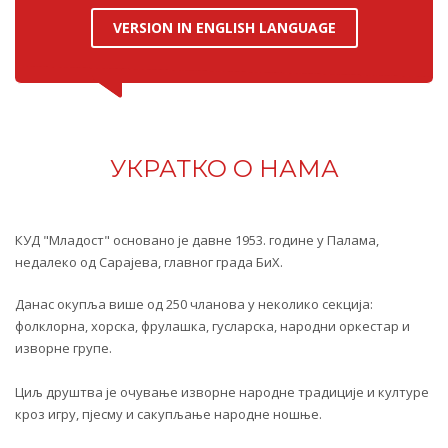
VERSION IN ENGLISH LANGUAGE
УКРАТКО О НАМА
КУД "Младост" основано је давне 1953. године у Палама,
недалеко од Сарајева, главног града БиХ.
Данас окупља више од 250 чланова у неколико секција:
фолклорна, хорска, фрулашка, гусларска, народни оркестар и
изворне групе.
Циљ друштва је очување изворне народне традиције и културе
кроз игру, пјесму и сакупљање народне ношње.