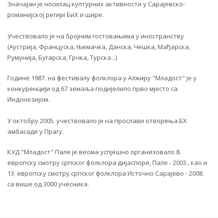
Значајан је носилац културних активности у Сарајевско-
романијској регији БиХ и шире.
Учествовало је на бројним гостовањима у иностранству
(Аустрија, Француска, Њемачка, Данска, Чешка, Мађарска,
Румунија, Бугарска, Грчка, Турска...)
Године 1987. на фестивалу фолклора у Алжиру "Младост" је у
конкуренцији од 67 земаља подијелило прво мјесто са
Индонезијом.
У октобру 2005. учествовало је на прослави отворења БХ
амбасаде у Прагу.
КУД "Младост" Пале је веома успјешно организовало 8.
европску смотру српског фолклора дијаспоре, Пале - 2003., као и
13. европску смотру српског фолклора Источно Сарајево - 2008.
са више од 3000 учесника.