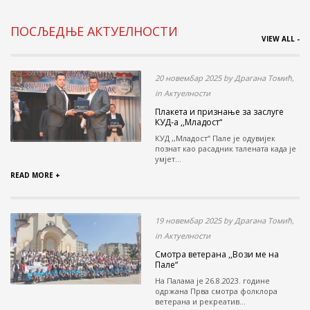
ПОСЉЕДЊЕ АКТУЕЛНОСТИ
VIEW ALL -
20 новембар 2025 by Драгана Томић,
in Актуелности
Плакета и признање за заслуге
КУД-а ,,Младост“
КУД ,,Младост“ Пале је одувијек
познат као расадник талената када је
умјет...
READ MORE +
19 новембар 2025 by Драгана Томић,
in Актуелности
Смотра ветерана ,,Вози ме на
Пале“
На Палама је 26.8.2023. године
одржана Прва смотра фолклора
ветерана и рекреатив...