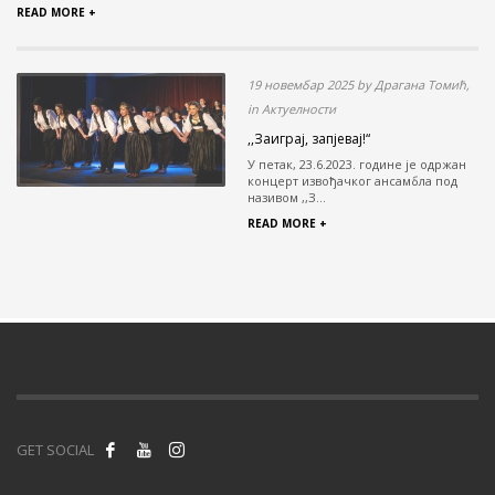
READ MORE +
19 новембар 2025 by Драгана Томић,
in Актуелности
,,Заиграј, запјевај!“
У петак, 23.6.2023. године је одржан
концерт извођачког ансамбла под
називом ,,З...
READ MORE +
GET SOCIAL