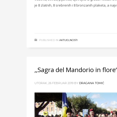
je 8 zlatnih, 8 srebrenih i 8 bronzanih plaketa, a na
PUBLISHED IN
AKTUELNOSTI
,,Sagra del Mandorio in flore“ 
UTORAK, 26 FEBRUAR 2019
BY
DRAGANA TOMIĆ