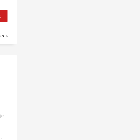
E
ENTS
je
,