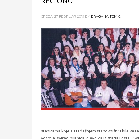
REGIONU
CREDA, 27 FEBRUAR 2019
BY
DRAGANA TOMIĆ
stanicama koje su tadašnjem stanovništvu bile veza 
vozova, svirač, pijanica, djevojka iz grada i ostali. 