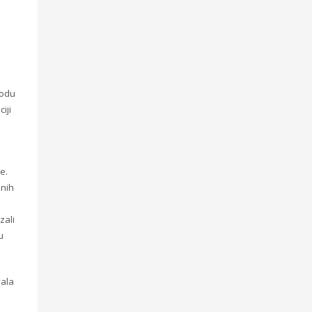
iodu
iji
e.
dnih
zali
u
vala