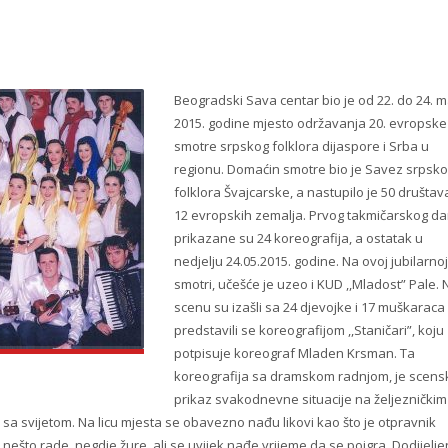
Beogradski Sava centar bio je od 22. do 24. m
2015. godine mjesto održavanja 20. evropske
smotre srpskog folklora dijaspore i Srba u
regionu. Domaćin smotre bio je Savez srpsk
folklora Švajcarske, a nastupilo je 50 društava
12 evropskih zemalja.
Prvog takmičarskog d
prikazane su 24 koreografija, a ostatak u
nedjelju 24.05.2015. godine. Na ovoj jubilarnoj
smotri, učešće je uzeo i KUD ,,Mladost” Pale. 
scenu su izašli sa 24 djevojke i 17 muškaraca 
predstavili se koreografijom ,,Staničari”, koju
potpisuje koreograf Mladen Krsman. Ta
koreografija sa dramskom radnjom, je scens
prikaz svakodnevne situacije na željezničkim
sa svijetom. Na licu mjesta se obavezno nađu likovi kao što je otpravnik
Svi nešto rade, negdje žure, ali se uvijek nađe vrijeme da se poigra. Dodijelj