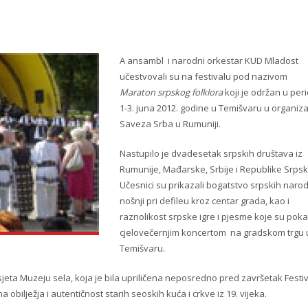
A ansambl i narodni orkestar KUD Mladost
učestvovali su na festivalu pod nazivom
Maraton srpskog folklora
koji je održan u per
1-3. juna 2012. godine u Temišvaru u organizac
Saveza Srba u Rumuniji.
Nastupilo je dvadesetak srpskih društava iz
Rumunije, Mađarske, Srbije i Republike Srpsk
Učesnici su prikazali bogatstvo srpskih naro
nošnji pri defileu kroz centar grada, kao i
raznolikost srpske igre i pjesme koje su poka
cjelovečernjim koncertom na gradskom trgu 
Temišvaru.
sjeta Muzeju sela, koja je bila upriličena neposredno pred završetak Festi
a obilježja i autentičnost starih seoskih kuća i crkve iz 19. vijeka.