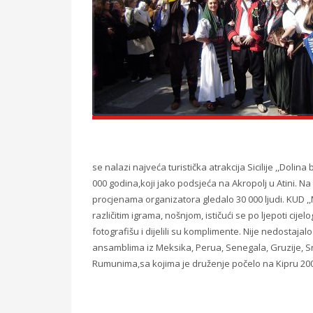
se nalazi najveća turistička atrakcija Sicilije ,,Doli
000 godina
,
koj
i jako podsjeća na Akropolj u Atini. Na
procjenama organizatora gledalo 30 000 ljudi. KUD ,
različitim igrama, nošnjom,
ističući
se po ljepoti cije
fotografišu i dijelili su komplimente. Nije
nedostajal
ansamblima iz Meksika, Perua, Senegala, Gruzije, Srbi
Rumunima
,
sa kojima
je druženje počelo na Kipru 200