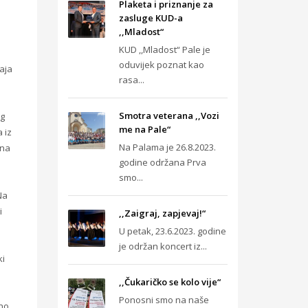
Plaketa i priznanje za
zasluge KUD-a
,,Mladost“
KUD ,,Mladost“ Pale je
oduvijek poznat kao
aja
rasa...
Smotra veterana ,,Vozi
og
me na Pale“
 iz
Na Palama je 26.8.2023.
ana
godine održana Prva
smo...
Na
i
,,Zaigraj, zapjevaj!“
U petak, 23.6.2023. godine
je održan koncert iz...
ki
,,Čukaričko se kolo vije“
Ponosni smo na naše
eno