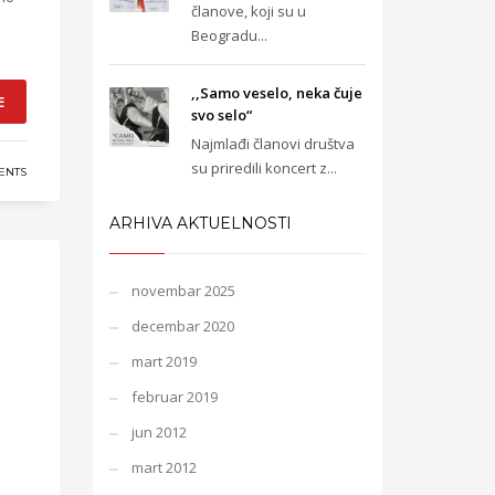
članove, koji su u
Beogradu...
,,Samo veselo, neka čuje
E
svo selo“
Najmlađi članovi društva
su priredili koncert z...
ENTS
ARHIVA AKTUELNOSTI
novembar 2025
decembar 2020
mart 2019
februar 2019
jun 2012
mart 2012