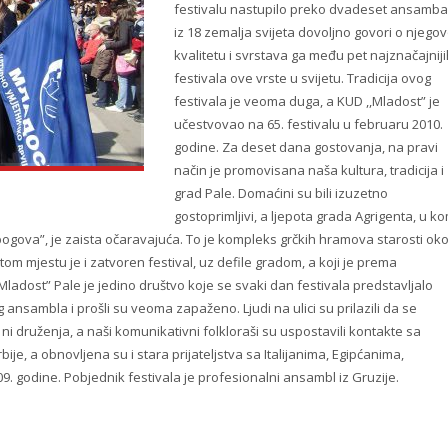
festivalu nastupilo preko dvadeset ansamba
iz 18 zemalja svijeta dovoljno govori o njego
kvalitetu i svrstava ga među pet najznačajnij
festivala
ove vrste u svijetu. Tradicija ovog
festivala
je veoma duga
, a KUD ,,Mladost” je
učestvovao na 65.
festivalu
u februaru 2010.
godine. Za deset dana gostovanja
,
na pravi
način je promovisana naša kultura, tradicija i
grad Pale. Domaćini su bili izuzetno
gostoprimljivi, a ljepota grada Agrigent
a,
u ko
na bogova”, je zaista očaravajuća. To je kompleks grčkih hramova starosti oko
 tom mjestu je i zatvoren festival,
uz
defile gradom, a koji je prema
,Mladost”
Pale
je jedino društvo koje se svaki dan festivala predsta
v
lja
l
o
log ansambla
i prošli su veoma
zapaženo. Ljudi na ulici su prilazili da se
o
ni druženja, a naši komunikativni folkloraši su uspostavili kontakte sa
je, a obnovljena su i stara prijateljstva sa Italijanima, Eg
i
pćanima,
9. godine. Pobjednik festivala je profesionalni ansambl iz Gruzije.