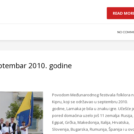
READ MOR
NO COMM
septembar 2010. godine
Povodom Međunarodnog festivala folklora 
Kipru, koji se održavao u septembru 2010.
godine, Larnaka je bila u znaku igre. Učešće j
pored domaćina
uzelo još 11 zemalja: Rusija,
Egipat, Grčka, Makedonija, Italija, Hrvatska,
Slovenija, Bugarska, Rumunija, Španija i u o