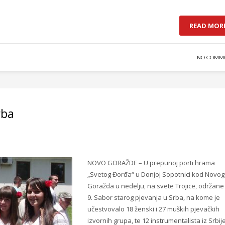
READ MOR
NO COMM
rba
NOVO GORAŽDE – U prepunoj porti hrama
„Svetog Đorđa“ u Donjoj Sopotnici kod Novog
Goražda u nedelju, na svete Trojice, održane 
9. Sabor starog pjevanja u Srba, na kome je
učestvovalo 18 ženski i 27 muških pjevačkih
izvornih grupa, te 12 instrumentalista iz Srbije