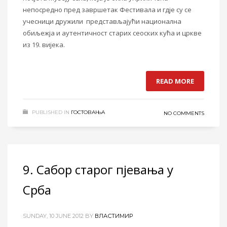
непосредно пред завршетак Фестивала и гдје су се
учесници дружили представљајући национална
обиљежја и аутентичност старих сеоских кућа и цркве
из 19. вијека.
READ MORE
PUBLISHED IN
ГОСТОВАЊА
NO COMMENTS
9. Сабор старог пјевања у
Срба
SUNDAY, 10 JUNE 2012
BY
ВЛАСТИМИР