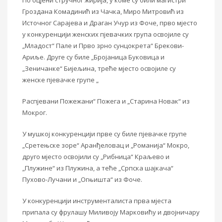
По оцјени стручног жирија, у коме су били магистри
Гроздана Комадинић из Чачка, Миро Митровић из
Источног Сарајева и Драган Учур из Фоче, прво мјесто
у конкуренцији женских пјевачких група освојиле су
„Младост“ Пале и Прво зрно сунцокрета“ Брекови-
Ариље. Друге су биле „Бројаница Буковица и
„Зеничанке“ Бијељина, треће мјесто освојиле су
женске пјевачке групе „
Распјевани Пожежани“ Пожега и „Старина Новак“ из
Мокрог.
У мушкој конкуренцији прве су биле пјевачке групе
„Сретењске зоре“ Аранђеловац и „Романија“ Мокро,
друго мјесто освојили су „Рибница“ Краљево и
„Плужине“ из Плужина, а теће „Српска шајкача“
Пухово-Лучани и „Огњишта“ из Фоче.
У конкуренцији инструменталиста прва мјеста
припала су фрулашу Миливоју Марковићу и двојничару