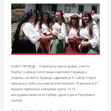
НОВО ГОРАЖДЕ – У препуној порти храма „Светог
Ђорђа“ у Доњој Сопотници код Новог Горажда у
недељу, на свете Тројице, одржане је 9. Сабор старог
пјевања у Срба, на коме је учествовало 18 женски и 27
мушких пјевачких изворних група, те 12
инструменталиста из Србије, Црне Горе и Републике
Српске.