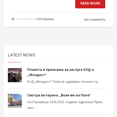
READ MORE
PUBLISHED IN
ГОСТОВАЊА
NO COMMENTS
LATEST NEWS
Плакета и признање за заслуге КУД-а
,,Младост”
КУД ,,Младост” Пале је одувијек познат ка...
Смотра ветерана ,,Вози ме на Пале”
На Палама је 26.8.2023. године одржана Прва
смо...