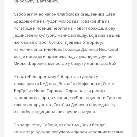
Мирољубу Шаптовићу.
Сабор је почео након благослова свештеника Сава
Брадоњичћа из Рудог, Милорада Новаковића из
Рогатице и Новице Ћебића из Новог Горажда, а ову
јединствену културну манифестацију, која има за циљ
његовање старог Српског пјевања отворио је
начелник општине Ново Горажде Далинор Нешковић,
док је награде и признања најуспјешнијим уручио
Мирко Шаровић, министар у Савјету министара БиХ.
У пратећем програму Сабора наступили су
фолклористи КУД-ова „Весна“ из Мојковца и „Свети
Ђорђе“ из Новог Горажда. Одржана је и ревија
народних гуслара, а чланице кућне радиности Српског
соколског друштва „Соко“ из Добруна приредиле су
изложбу традиционалних ручних радова.
По завршетку Сабора, уз пратњу „Зоки бенда“,
концерт је одржао популарни пјевач народних пјесама