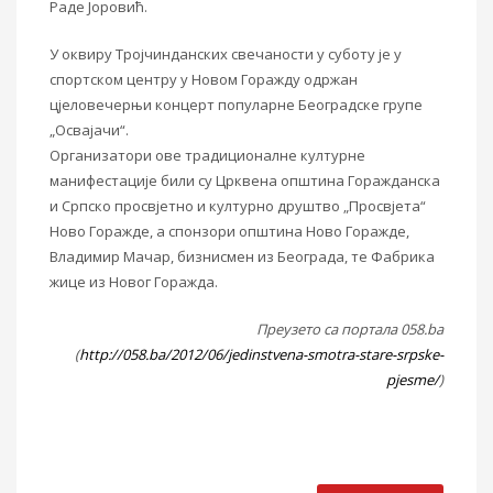
Раде Јоровић.
У оквиру Тројчинданских свечаности у суботу је у
спортском центру у Новом Горажду одржан
цјеловечерњи концерт популарне Београдске групе
„Освајачи“.
Организатори ове традиционалне културне
манифестације били су Црквена општина Горажданска
и Српско просвјетно и културно друштво „Просвјета“
Ново Горажде, а спонзори општина Ново Горажде,
Владимир Мачар, бизнисмен из Београда, те Фабрика
жице из Новог Горажда.
Преузето са портала 058.ba
(
http://058.ba/2012/06/jedinstvena-smotra-stare-srpske-
pjesme/
)