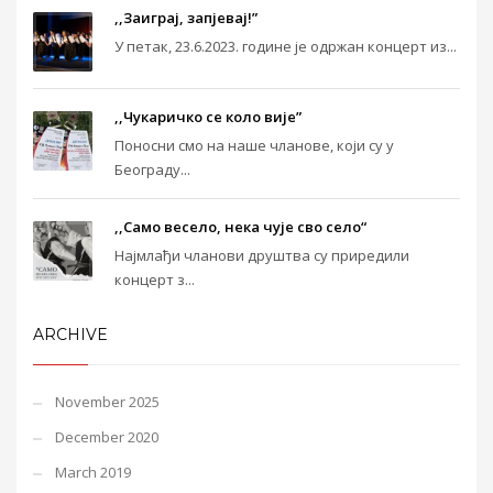
,,Заиграј, запјевај!”
У петак, 23.6.2023. године је одржан концерт из...
,,Чукаричко се коло вије”
Поносни смо на наше чланове, који су у
Београду...
,,Само весело, нека чује сво село“
Најмлађи чланови друштва су приредили
концерт з...
ARCHIVE
November 2025
December 2020
March 2019