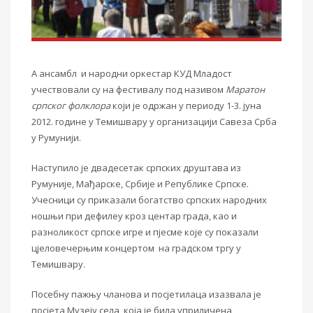
А ансамбл и народни оркестар КУД Младост
учествовали су на фестивалу под називом
Маратон
српског фолклора
који је одржан у периоду 1-3. јуна
2012. године у Темишвару у организацији Савеза Срба
у Румунији.
Наступило је двадесетак српских друштава из
Румуније, Мађарске, Србије и Републике Српске.
Учесници су приказали богатство српских народних
ношњи при дефилеу кроз центар града, као и
разноликост српске игре и пјесме које су показали
цјеловечерњим концертом на градском тргу у
Темишвару.
Посебну пажњу чланова и посјетилаца изазвала је
посјета Музеју села, која је била уприличена