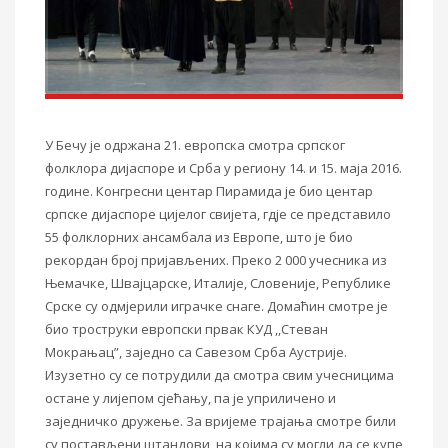
У Бечу је одржана 21. европска смотра српског
фолклора дијаспоре и Срба у региону 14. и 15. маја 2016.
године. Конгресни центар Пирамида је био центар
српске дијаспоре цијелог свијета, гдје се представило
55 фолклорних ансамбала из Европе, што је био
рекордан број пријављених. Преко 2 000 учесника из
Њемачке, Швајцарске, Италије, Словеније, Републике
Срске су одмјерили играчке снаге. Домаћин смотре је
био троструки европски првак КУД ,,Стеван
Мокрањац”, заједно са Савезом Срба Аустрије.
Изузетно су се потрудили да смотра свим учесницима
остане у лијепом сјећању, па је уприличено и
заједничко дружење. За вријеме трајања смотре били
су постављени штандови, на којима су могли да се купе