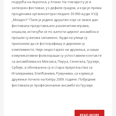
подсјећа на Акропољ у Атини. На том мјесту је и
затворен фестивал,
уз
дефиле градом, а који је према
процјенама организатора гледало 30 000 људи. КУД
,,Младост”
Пале
је једино друштво које се сваки дан
фестивала предста
в
ља
л
о различитим играма,
ношњом,
истичући
се по љепоти цијелог ансамбла
и
прошли су веома
запажено. Људи на улици су
прилазили да се фотографишу и дијелили су
комплименте. Није
недостајало
ни дружења, а наши
комуникативни фолклораши су успоставили контакте
са ансамблима из Мексика, Перуа, Сенегала, Грузије,
Србије, а обновљена су и стара пријатељства са
Италијанима, Ег
и
пћанима, Румунима
,
са којима
је
дружење почело на Кипру 2009. године. Побједник
фестивала је професионални ансамбл из Грузије.
READ MORE