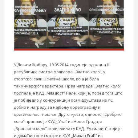
У Доњем Жабару, 10.05.2014. годинеје одржана III
републичка смотра фолклора ,,Златно коло”, у
спортској сали Основне школе, која је била
такмичарског карактера. Прва награда ,,Златно коло”
припала је КУД ,,Младост” Пале, који је, поред тога што
је побиједио у конкуренцији осам друштава из РС,
добио и награду за најбољу кореографију и
оригиналност ношње. Друго мјесто, односно ,,Сребрно
коло” припало је КУД ,,Уна” из Новог Града, а
,,Бронзано коло” подијелили су КУД ,,Рузмарин”, који је
и домаћин ове смотре и КУД ,,Милан Егић” из