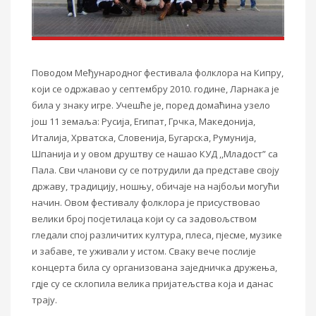
Поводом Међународног фестивала фолклора на Кипру,
који се одржавао у септембру 2010. године, Ларнака је
била у знаку игре. Учешће је,
поред домаћина
узело
још 11 земаља: Русија, Египат, Грчка, Македонија,
Италија, Хрватска, Словенија, Бугарска, Румунија,
Шпанија и у овом друштву се нашао КУД ,,Младост” са
Пала. Сви чланови су се потрудили да представе своју
државу, традицију, ношњу, обичаје на најбољи могући
начин. Овом фестивалу фолклора је присуствовао
велики број посјетилаца који су са задовољством
гледали спој различитих култура, плеса, пјесме, музике
и забаве, те уживали у истом. Сваку вече послије
концерта била су организована заједничка дружења,
гдје су се склопила велика пријатељства која и данас
трају.