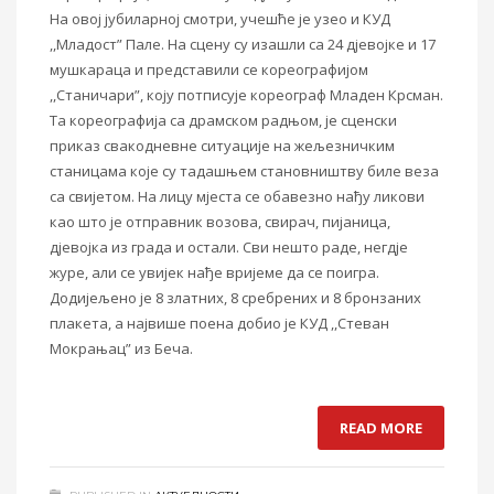
На овој јубиларној смотри, учешће је узео и КУД
,,Младост” Пале. На сцену су изашли са 24 дјевојке и 17
мушкараца и представили се кореографијом
,,Станичари”, коју потписује кореограф Младен Крсман.
Та кореографија са драмском радњом, је сценски
приказ свакодневне ситуације на жељезничким
станицама које су тадашњем становништву биле веза
са свијетом. На лицу мјеста се обавезно нађу ликови
као што је отправник возова, свирач, пијаница,
дјевојка из града и остали. Сви нешто раде, негдје
журе, али се увијек нађе вријеме да се поигра.
Додијељено је 8 златних, 8 сребрених и 8 бронзаних
плакета, а највише поена добио је КУД ,,Стеван
Мокрањац” из Беча.
READ MORE