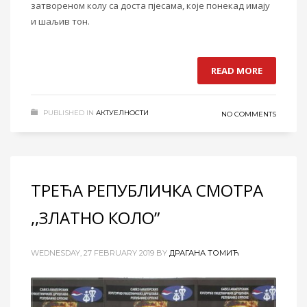
затвореном колу са доста пјесама, које понекад имају
и шаљив тон.
READ MORE
PUBLISHED IN
АКТУЕЛНОСТИ
NO COMMENTS
ТРЕЋА РЕПУБЛИЧКА СМОТРА
,,ЗЛАТНО КОЛО”
WEDNESDAY, 27 FEBRUARY 2019
BY
ДРАГАНА ТОМИЋ