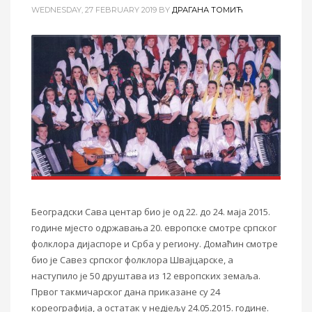
WEDNESDAY, 27 FEBRUARY 2019
BY
ДРАГАНА ТОМИЋ
Београдски Сава центар био је од 22. до 24. маја 2015.
године мјесто одржавања 20. европске смотре српског
фолклора дијаспоре и Срба у региону. Домаћин смотре
био је Савез српског фолклора Швајцарске, а
наступило је 50 друштава из 12 европских земаља.
Првог такмичарског дана приказане су 24
кореографија, а остатак у недјељу 24.05.2015. године.