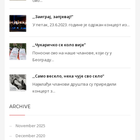
смо...
,,Заиграј, запјевај!”
У петак, 23.6.2023. године је одржан концерт из...
,,Чукаричко се коло вије”
Поносни смо на наше чланове, који су у
Београду...
,,Само весело, нека чује сво село“
Најмлађи чланови друштва су приредили
концерт з...
ARCHIVE
November 2025
December 2020