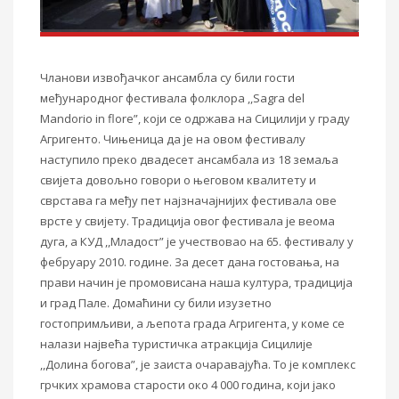
Чланови извођачког ансамбла су били гости
међународног фестивала фолклора ,,
Sagra del
Mandorio in flore”,
који се одржава на Сицилији у граду
Агригенто. Чињеница да је на овом фестивалу
наступило преко двадесет ансамбала из 18 земаља
свијета довољно говори о његовом квалитету и
сврстава га међу пет најзначајнијих
фестивала
ове
врсте у свијету. Традиција овог фестивала
је веома
дуга
, а КУД ,,Младост” је учествовао на 65.
фестивалу
у
фебруару 2010. године. За десет дана гостовања
,
на
прави начин је промовисана наша култура, традиција
и град Пале. Домаћини су били изузетно
гостопримљиви, а љепота града Агригент
а,
у коме се
налази највећа туристичка атракција Сицилије
,,Долина богова”, је заиста очаравајућа. То је комплекс
грчких храмова старости око 4 000 година
,
кој
и јако