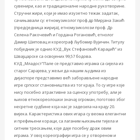
сувенири, као и традиционалне народне рукотворине.
Стручни жири, који је имао изузетно тежак задатак,
сачињавали су: етномузиколог проф.др Мирјана Закић
(предсједница жирија), етномузиколози проф. Др
Селена Ракочевић и Гордана Рогановић, етнолог
Дамир Шиповац и кореограф Љубомир Вујичин. Титулу
побједник је однио КУД ,,Вук Стефановић Караџић” из
Швајцарске са освојених 99,57 бодова.
КУД ,,Младост”Пале се представио играма са сијела из
старог Сарајева, у жељи да нашим људима из
дијаспоре представимо већ заборављене народне
игре српског становништва из тог краја. То су игре које
нису посебно атрактивне за сценску употребу, али је
њихов етнокореолошки значај огроман, поготово због
несретне судбине која нас је задесила на крају 20.
вијека. Карактеристика ових игара су веома елегантни
и префињени кораци, са лаганим њихањем тијела и
ситним трескањем, које даје посебну драж овим
играма. У овој кореографији игра се у отвореном и