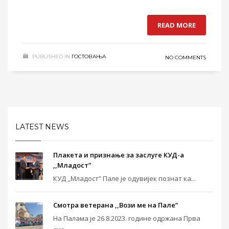
READ MORE
PUBLISHED IN
ГОСТОВАЊА
NO COMMENTS
LATEST NEWS
Плакета и признање за заслуге КУД-а
,,Младост”
КУД ,,Младост” Пале је одувијек познат ка...
Смотра ветерана ,,Вози ме на Пале”
На Палама је 26.8.2023. године одржана Прва