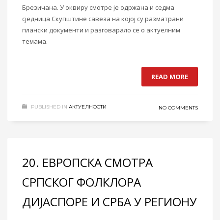
Брезичана. У оквиру смотре је одржана и седма
сједница Скупштине савеза на којој су разматрани
плански документи и разговарало се о актуелним
темама.
READ MORE
PUBLISHED IN
АКТУЕЛНОСТИ
NO COMMENTS
20. ЕВРОПСКА СМОТРА
СРПСКОГ ФОЛКЛОРА
ДИЈАСПОРЕ И СРБА У РЕГИОНУ