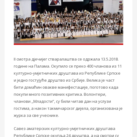
II
смотра дјечијег стваралаштва
се
одржала 13.5.2018.
године на Палама. Окупило се преко 400 чланова из 11
културно-умјетничких друштава из Републике Српске
и једно гостујуће друштво из Србије. Велика је част
бити домаћин овакве манифестације, поготово када
покупи много позитивних критика. Волонтери,
чланови ,,Младости”, су били читав дан на услузи
гостима, а након такмичарског дијела, организована је
журка за све учеснике.
Савез аматерских културно-умјетничких друштава
Републике Српске окупља 24 друштва, а на смотри су