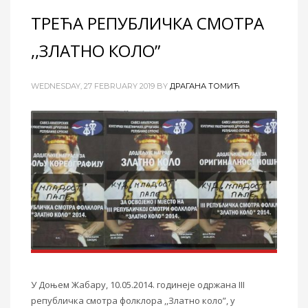
ТРЕЋА РЕПУБЛИЧКА СМОТРА
,,ЗЛАТНО КОЛО”
WEDNESDAY, 27 FEBRUARY 2019
BY
ДРАГАНА ТОМИЋ
У Доњем Жабару, 10.05.2014. годинеје одржана III
републичка смотра фолклора ,,Златно коло”, у