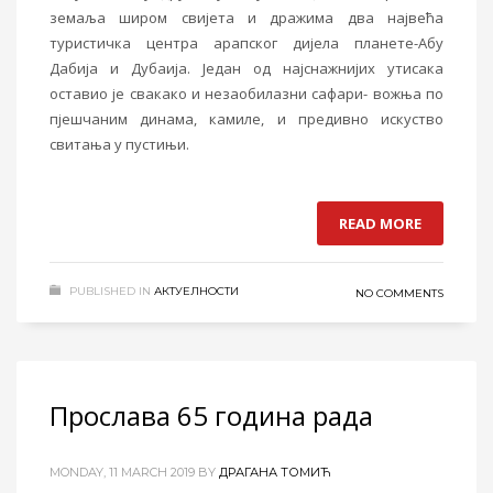
земаља широм свијета и дражима два највећа
туристичка центра арапског дијела планете-Абу
Дабија и Дубаија. Један од најснажнијих утисака
оставио је свакако и незаобилазни сафари- вожња по
пјешчаним динама, камиле, и предивно искуство
свитања у пустињи.
READ MORE
PUBLISHED IN
АКТУЕЛНОСТИ
NO COMMENTS
Прослава 65 година рада
MONDAY, 11 MARCH 2019
BY
ДРАГАНА ТОМИЋ