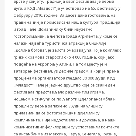
врсте у свијету. Традиција овог фестивала
је веома
дуга
, а КУД ,,Младост” је учествовао на 65.
фестивалу
у
фебруару 2010. године. За десет дана гостовања
,
на
прави начин је промовисана наша култура, традиција
и град Пале. Домаћини су били изузетно
гостопримљиви, а љепота града Агригент
а,
у коме се
налази највећа туристичка атракција Сицилије
,,Долина богова”, је заиста очаравајућа. То је комплекс
грчких храмова старости око 4 000 година
,
кој
и јако
подсјећа на Акропољ у Атини. На том мјесту је и
затворен фестивал,
уз
дефиле градом, а који је према
процјенама организатора гледало 30 000 људи. КУД
,,Младост”
Пале
је једино друштво које се сваки дан
фестивала предста
в
ља
л
о различитим играма,
ношњом,
истичући
се по љепоти цијелог ансамбла
и
прошли су веома
запажено. Људи на улици су
прилазили да се фотографишу и дијелили су
комплименте. Није
недостајало
ни дружења, а наши
комуникативни фолклораши су успоставили контакте
са ансамблима из Мексика, Перуа, Сенегала, Грузије,