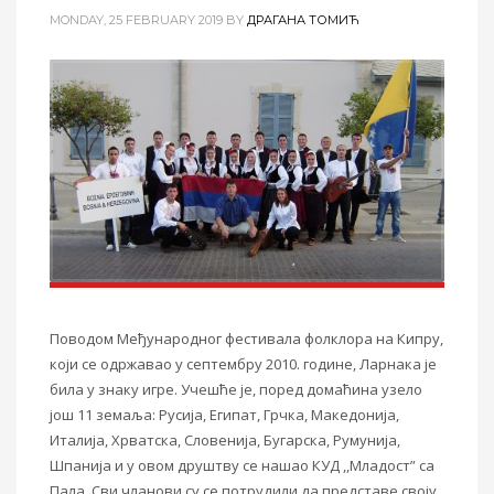
MONDAY, 25 FEBRUARY 2019
BY
ДРАГАНА ТОМИЋ
Поводом Међународног фестивала фолклора на Кипру,
који се одржавао у септембру 2010. године, Ларнака је
била у знаку игре. Учешће је,
поред домаћина
узело
још 11 земаља: Русија, Египат, Грчка, Македонија,
Италија, Хрватска, Словенија, Бугарска, Румунија,
Шпанија и у овом друштву се нашао КУД ,,Младост” са
Пала. Сви чланови су се потрудили да представе своју