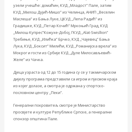
узели учешће: домаћин, КУД ,,Младост” Пале, затим
КУД ,,Милош Дујић-Мишо” из Челинца, АНИП ,,Веселин
Маслеша” из Бања Луке, ЦКУД ,,Лепа Радић” из
Градишке, КУД ,,Петар Кочић” Мркоњић Град, КУД
,,Милош Купрес”Кожухе-Добој, ГКУД ,,
Alat-Swisllion”
Требиње, КУД ,,Илићка” Брчко, КУД ,,Чајевец” Бања
Лука, КУД ,,Боксит” Милићи, КУД ,,Романијска врела” из
Мокрог и гости из Србије КУД ,,Дуле Милосављевић-
Желе” из Чачка.
Дјеца узраста од 12 до 15 година су се у такмичарском
дијелу програма представили са игром и пјесмом краја
из којег долазе, а смотра је одржана у спортско-
пословном центру ,,Пеки”.
Генерални покровитељ смотре је Министарство
просвјете и културе Републике Српске, а генерални
спонзор општина Пале.