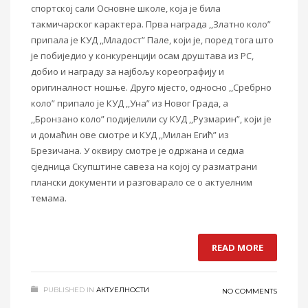
спортској сали Основне школе, која је била
такмичарског карактера. Прва награда ,,Златно коло”
припала је КУД ,,Младост” Пале, који је, поред тога што
је побиједио у конкуренцији осам друштава из РС,
добио и награду за најбољу кореографију и
оригиналност ношње. Друго мјесто, односно ,,Сребрно
коло” припало је КУД ,,Уна” из Новог Града, а
,,Бронзано коло” подијелили су КУД ,,Рузмарин”, који је
и домаћин ове смотре и КУД ,,Милан Егић” из
Брезичана. У оквиру смотре је одржана и седма
сједница Скупштине савеза на којој су разматрани
плански документи и разговарало се о актуелним
темама.
READ MORE
PUBLISHED IN
АКТУЕЛНОСТИ
NO COMMENTS