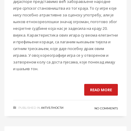
дијаспоре представимо већ заборављене народне
игре српског становништва из тог краја. То су игре које
нису посебно атрактивне за сценску употребу, али је
њихов етнокореолошки значај огроман, поготово због
несретне судбине која нас је задесила на крају 20.
вијека. Карактеристика ових игара су веома елегантни
и префињени кораци, са лаганим њихањем тијела и
ситним трескањем, које даје посебну драж овим
играма. У овој кореографији игра се у отвореном и
затвореном колу са доста пјесама, које понекад имају
и шаљив тон.
READ MORE
PUBLISHED IN
АКТУЕЛНОСТИ
NO COMMENTS