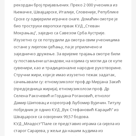
рекордан број пријављених. Преко 2 000 учесника из
Њемачке, Швајцарске, Италије, Словеније, Републике
Срске су одмјерили играчке снаге. Домаћин смотре је
био троструки европски првак КУД ,,Стеван
Мокрањац”, заједно са Савезом Срба Аустрије.
Изузетно су се потрудили да смотра свим учесницима
остане у лијепом сјећању, па је уприличено и
заједничко дружење. За вријеме трајања смотре били
су постављени штандови, на којима су могли да се купе
сувенири, као и традиционалне народне рукотворине.
Стручни жири, који је имао изузетно тежак задатак,
сачињавали су: етномузиколог проф.др Мирјана Закић
(предсједница жирија), етномузиколози проф. Др
Селена Ракочевић и Гордана Рогановић, етнолог
Дамир Шиповац и кореограф Љубомир Вујичин. Титулу
побједник је однио КУД ,,Вук Стефановић Караџић” из
Швајцарске са освојених 99,57 бодова.
КУД ,,Младост”Пале се представио играма са сијела из
старог Сарајева, у жељи да нашим људима из