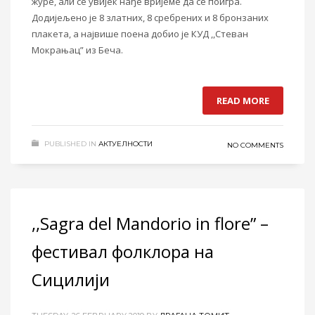
журе, али се увијек нађе вријеме да се поигра.
Додијељено је 8 златних, 8 сребрених и 8 бронзаних
плакета, а највише поена добио је КУД ,,Стеван
Мокрањац” из Беча.
READ MORE
PUBLISHED IN
АКТУЕЛНОСТИ
NO COMMENTS
,,Sagra del Mandorio in flore” –
фестивал фолклора на
Сицилији