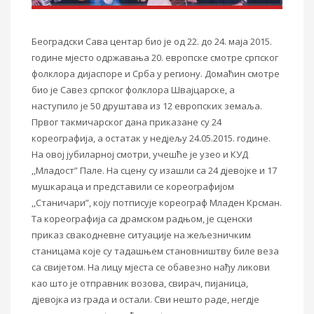
Београдски Сава центар био је од 22. до 24. маја 2015.
године мјесто одржавања 20. европске смотре српског
фолклора дијаспоре и Срба у региону. Домаћин смотре
био је Савез српског фолклора Швајцарске, а
наступило је 50 друштава из 12 европских земаља.
Првог такмичарског дана приказане су 24
кореографија, а остатак у недјељу 24.05.2015. године.
На овој јубиларној смотри, учешће је узео и КУД
,,Младост” Пале. На сцену су изашли са 24 дјевојке и 17
мушкараца и представили се кореографијом
,,Станичари”, коју потписује кореограф Младен Крсман.
Та кореографија са драмском радњом, је сценски
приказ свакодневне ситуације на жељезничким
станицама које су тадашњем становништву биле веза
са свијетом. На лицу мјеста се обавезно нађу ликови
као што је отправник возова, свирач, пијаница,
дјевојка из града и остали. Сви нешто раде, негдје