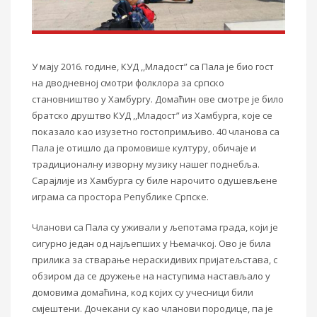
У мају 2016. године, КУД ,,Младост” са Пала је био гост
на дводневној смотри фолклора за
српско
становништво у Хамбургу. Домаћин ове смотре је било
братско друштво КУД
,,Младост” из Хамбурга, које се
показало као изузетно гостопримљиво.
40 чланова са
Пала је отишло да промовише културу, обичаје и
традиционалну изворну
музику нашег поднебља.
Сарајлије из Хамбурга су билe нарочито одушевљене
играма са
простора Републике Српске.
Чланови са Пала су уживали у љепотама града, који је
сигурно
један од најљепших у Њемачкој. Ово је била
прилика за стварање нераскидивих
пријатељстава, с
обзиром да се дружење на наступима настављало у
домовима домаћина, код
којих су учесници били
смјештени. Дочекани су као чланови породице, па је