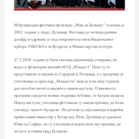
Међународни фестивал фолклора ,,Мир на Балкану” основан је
2002. године у граду Дупница. Фестивал је четверодневни
догађај и одржава се под покровитељством Националног
одбора УНЕСKО-а за Бугарску и Министарства културе.
27.5.2018.
године
је била свечана церемонија отварања,
на
којој се
фолк
лорни ансамбл
КУД ,,Младост” Пале су се
представили са играма из Сарајева и Лесковца, а у програму је
учествовао и оркестар ,,Младости” који је и на овој турнеји
дао посебан печат и квалитет сваком наступу. О квалитету
програма свједочи велика подршка публике, те бројни аплаузи.
Поред наступа, учесници фестивала су имали прилику да боље
упознају љепоте Бугарске. Посјетили су најславнији и највећи
православни манастир у Бугарској, Рила. Дупница је удаљена
65км од Софије, па су
учесници
искористили ову прилику да
посјете и главни град Бугарске.