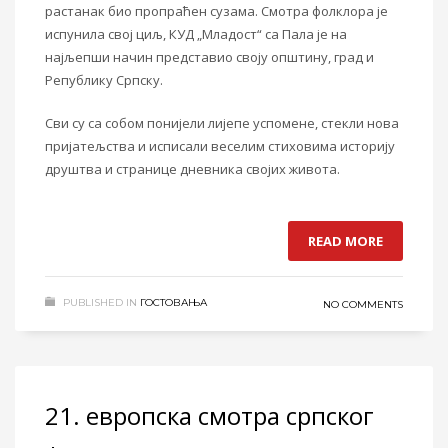
растанак био
пропраћен сузама. Смотра фолклора је
испунила свој циљ, КУД „Младост“ са Пала је на
најљепши начин представио своју општину, град и
Републику Српску.
Сви су са собом
понијели лијепе успомене, стекли нова
пријатељства и исписали веселим стиховима историју
друштва и странице дневника својих живота.
READ MORE
PUBLISHED IN
ГОСТОВАЊА
NO COMMENTS
21. европска смотра српског