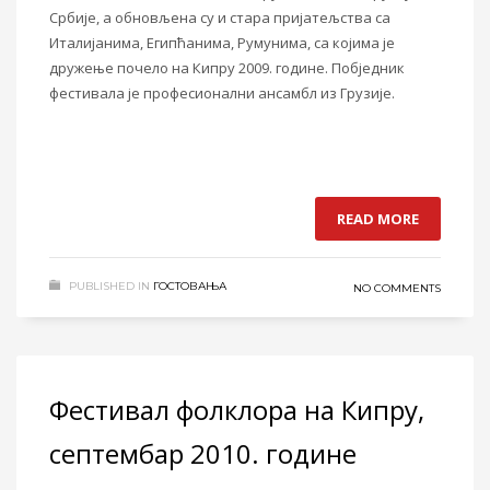
Србије, а обновљена су и стара пријатељства са
Италијанима, Ег
и
пћанима, Румунима
,
са којима
је
дружење почело на Кипру 2009. године. Побједник
фестивала је професионални ансамбл из Грузије.
READ MORE
PUBLISHED IN
ГОСТОВАЊА
NO COMMENTS
Фестивал фолклора на Кипру,
септембар 2010. године