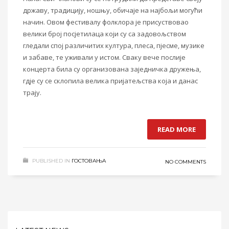
државу, традицију, ношњу, обичаје на најбољи могући
начин. Овом фестивалу фолклора је присуствовао
велики број посјетилаца који су са задовољством
гледали спој различитих култура, плеса, пјесме, музике
и забаве, те уживали у истом. Сваку вече послије
концерта била су организована заједничка дружења,
гдје су се склопила велика пријатељства која и данас
трају.
READ MORE
PUBLISHED IN
ГОСТОВАЊА
NO COMMENTS