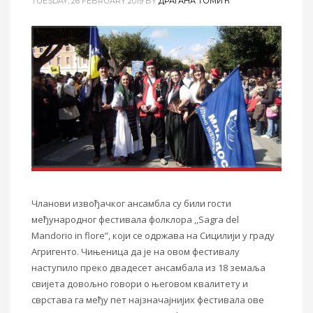
TUESDAY, 26 FEBRUARY 2019
BY
ДРАГАНА ТОМИЋ
Чланови извођачког ансамбла су били гости
међународног фестивала фолклора ,,
Sagra del
Mandorio in flore”,
који се одржава на Сицилији у граду
Агригенто. Чињеница да је на овом фестивалу
наступило преко двадесет ансамбала из 18 земаља
свијета довољно говори о његовом квалитету и
сврстава га међу пет најзначајнијих
фестивала
ове