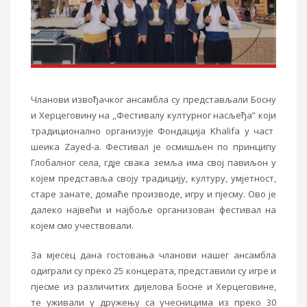
Чланови извођачког ансамбла су
п
редстављали
Босну
и Херцеговину на ,,Фестивалу културног насљеђа” који
тра
диционално
организује Фондација
Khalifa
у част
шеика
Zayed-a.
Фестивал је осмишљен по принципу
Глобалног села, гдје свака земља има свој павиљон у
којем представља своју традицију, културу, умјетност,
старе занате, домаће производе, игру и пјесму. Ово је
далеко највећи и најбоље организован фестивал на
којем смо учествовали.
За мјесец дана гостовања чланови нашег ансамбла
одиграли су преко 25 концер
а
та, представили су игре и
пјесме
из
разл
ичитих
дијелова Босне и Херцеговине,
те уживали у дружењу са учесницима из преко 30