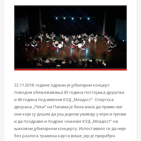
22.11.2018. године одржан је јубиларни концерт
поводом обиљежавања 65 година постојања друштва
и 40 година под именом КУД ,,Младост”. Спортска
дворана ,,Пеки” на Палама је била мала да прими све
оне који су дошли да још једном уживају у игри и пјесми
и да поздраве и подрже чланове КУД ,,Младост” на
њиховом јубиларном концерту. Испоставило се да није
без разлога тражена карта више, јер је приређен