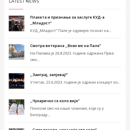
LATEST NEWS
Плакета и признање за заслуге КУД-а
,,Младост”
КУД ,,Младост” Пале је одувијек познат ка...
Смотра ветерана ,,Вози ме на Пале”
На Палама је 26.8.2023. године одржана Прва
смо...
,,Заиграј, запјевај!”
У петак, 23.6.2023. године је одржан концерт из...
,,Чукаричко се коло вије”
Поносни смо на наше чланове, који су у
Београду...
,,Само весело, нека чује сво село“