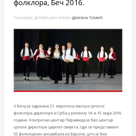
фолклора, Беч 2016.
THURSDAY, 28 FEBRUARY 2019
BY
ДРАГАНА ТОМИЋ
У Бечу је одржана 21. европска смотра српског
фолклора дијаспоре и Срба у региону 14. и 15. маја 2016.
године. Конгресни центар Пирамида је био центар
српске дијаспоре цијелог свијета, гдје се представило
55 фолклорних ансамбала из Европе, што је био