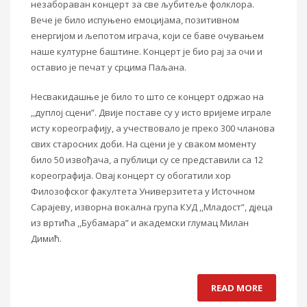
незабораван концерт за све љубитеље фолклора.
Вече је било испуњено емоцијама, позитивном
енергијом и љепотом играча, који се баве очувањем
наше културне баштине. Концерт је био рај за очи и
оставио је печат у срцима Паљана.
Несвакидашње је било то што се концерт одржао на
,,дуплој сцени”. Двије поставе су у исто вријеме играле
исту кореографију, а учествовало је преко 300 чланова
свих старосних доби. На сцени је у сваком моменту
било 50 извођача, а публици су се представили са 12
кореографија. Овај концерт су обогатили хор
Филозофског факултета Универзитета у Источном
Сарајеву, изворна вокална група КУД ,,Младост”, дјеца
из вртића ,,Бубамара” и академски глумац Милан
Димић.
READ MORE