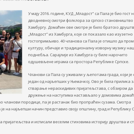
У мају 2016. године, КУД ,,Младост” са Пала је био гост 
дводневној смотри фолклора за
српско становништво 
Хамбургу. Домаћин ове смотре је било братско друшт
,,Младост” из Хамбурга, које се показало као изузетно
гостопримљиво.
40 чланова са Пала је отишло да про
културу, обичаје и традиционалну изворну
музику на
поднебља. Сарајлије из Хамбурга су билe нарочито
одушевљене играма са
простора Републике Српске.
Чланови са Пала су уживали у љепотама града, који је
један од најљепших у Њемачкој. Ово је била прилика з
стварање нераскидивих
пријатељстава, с обзиром да 
дружење на наступима настављало у домовима домаћ
ао чланови породице, па је растанак био
пропраћен сузама. Смотра
 је на
најљепши начин представио своју општину, град и Републику С
ва пријатељства и исписали веселим стиховима историју
друштва и с