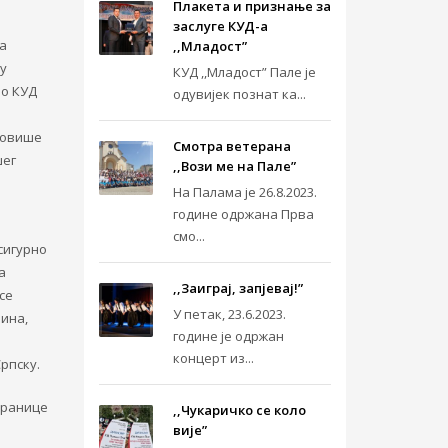
Плакета и признање за
заслуге КУД-а
на
,,Младост”
у
КУД ,,Младост” Пале је
во КУД
одувијек познат ка...
мовише
Смотра ветерана
шег
,,Вози ме на Пале”
На Палама је 26.8.2023.
године одржана Прва
смо...
 сигурно
а
,,Заиграј, запјевај!”
се
У петак, 23.6.2023.
ина,
године је одржан
концерт из...
рпску.
транице
,,Чукаричко се коло
вије”