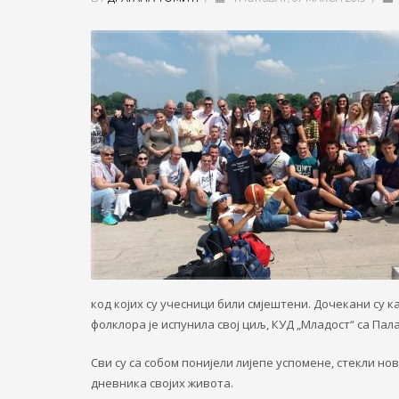
код
којих су учесници били смјештени. Дочекани су к
фолклора је испунила свој циљ, КУД „Младост“ са Пала
Сви су са собом
понијели лијепе успомене, стекли но
дневника својих живота.