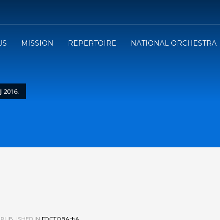
US
MISSION
REPERTOIRE
NATIONAL ORCHESTRA
 2016.
PUBLISHED IN
ГОСТОВАЊА