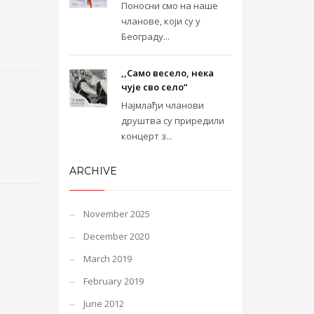
Поносни смо на наше
чланове, који су у
Београду...
,,Само весело, нека
чује сво село“
Најмлађи чланови
друштва су приредили
концерт з...
ARCHIVE
November 2025
December 2020
March 2019
February 2019
June 2012