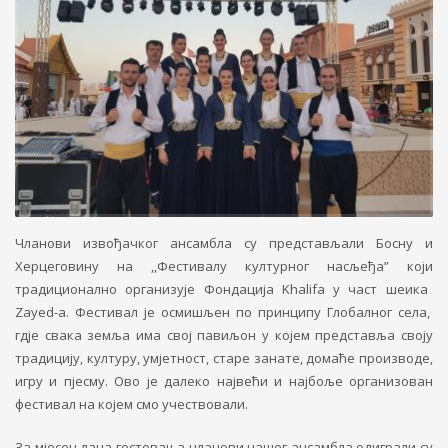
Чланови извођачког ансамбла су
п
редстављали
Босну и
Херцеговину на ,,Фестивалу културног насљеђа” који
тра
диционално
организује Фондација
Khalifa
у част шеика
Zayed-a.
Фестивал је осмишљен по принципу Глобалног села,
гдје свака земља има свој павиљон у којем представља своју
традицију, културу, умјетност, старе занате, домаће производе,
игру и пјесму. Ово је далеко највећи и најбоље организован
фестивал на којем смо учествовали.
За мјесец дана гостовања чланови нашег ансамбла одиграли су