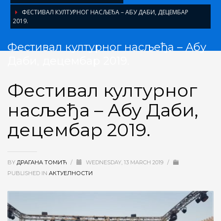
ФЕСТИВАЛ КУЛТУРНОГ НАСЉЕЂА – АБУ ДАБИ, ДЕЦЕМБАР
2019.
Фестивал културног насљеђа – Абу
Даби, децембар 2019.
Фестивал културног
насљеђа – Абу Даби,
децембар 2019.
BY
ДРАГАНА ТОМИЋ
/
WEDNESDAY, 13 MARCH 2019
/
PUBLISHED IN
АКТУЕЛНОСТИ