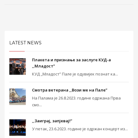
LATEST NEWS
Плакета и признање за заслуге КУД-а
,,Младост”
КУД ,,Младост” Пале је одувијек познат ка...
Смотра ветерана ,,Вози ме на Пале”
На Палама је 26.8.2023. године одржана Прва
смо...
,,Заиграј, запјевај!”
У петак, 23.6.2023. године је одржан концерт из...