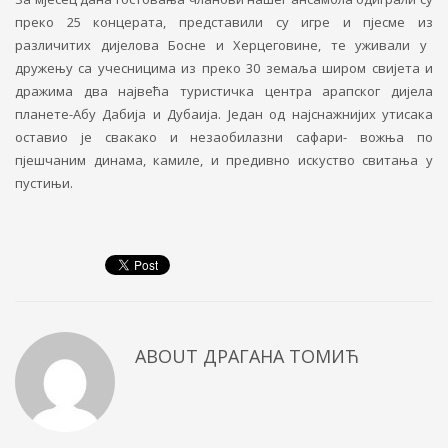
преко 25 концер
а
та, представили су игре и пјесме
из
разл
ичитих
дијелова Босне и Херцеговине, те уживали у
дружењу са учесницима из преко 30 земаља широм свијета и
дражима два највећа туристичка центра арапског дијела
планете-Абу Дабија и Дубаија. Један од најснажнијих утисака
оставио је свакако и незаобилазни сафари- вожња по
пјешчаним динама, камиле, и предивно искуство свитања у
пустињи.
ABOUT
ДРАГАНА ТОМИЋ