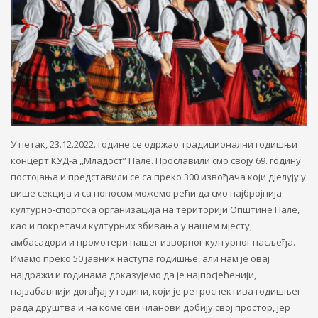
У петак, 23.12.2022. године се одржао традиционални годишњи
концерт КУД-а ,,Младост” Пале. Прославили смо своју 69. годину
постојања и представили се са преко 300 извођача који дјелују у
више секција и са поносом можемо рећи да смо најбројнија
културно-спортска организација на територији Општине Пале,
као и покретачи културних збивања у нашем мјесту,
амбасадори и промотери нашег изворног културног насљеђа.
Имамо преко 50 јавних наступа годишње, али нам је овај
најдражи и годинама доказујемо да је најпосјећенији,
најзабавнији догађај у години, који је ретроспектива годишњег
рада друштва и на коме сви чланови добију свој простор, јер