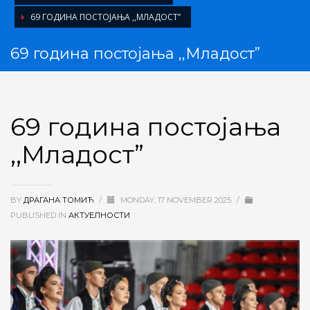
69 ГОДИНА ПОСТОЈАЊА ,,МЛАДОСТ”
69 година постојања ,,Младост”
69 година постојања
,,Младост”
BY
ДРАГАНА ТОМИЋ
/
MONDAY, 17 NOVEMBER 2025
/
PUBLISHED IN
АКТУЕЛНОСТИ