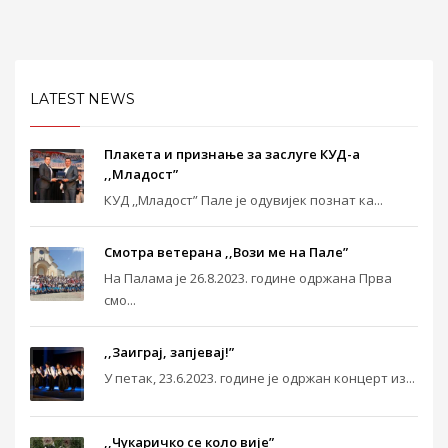
LATEST NEWS
Плакета и признање за заслуге КУД-а
,,Младост”
КУД ,,Младост” Пале је одувијек познат ка...
Смотра ветерана ,,Вози ме на Пале”
На Палама је 26.8.2023. године одржана Прва
смо...
,,Заиграј, запјевај!”
У петак, 23.6.2023. године је одржан концерт из...
,,Чукаричко се коло вије”