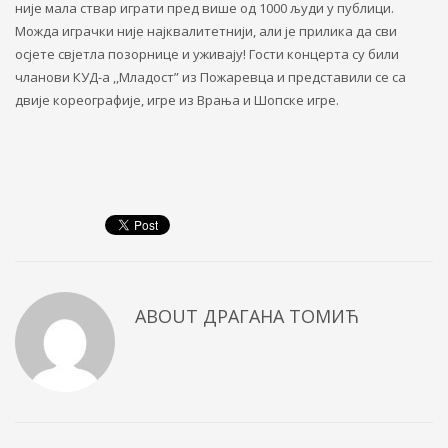
није мала ствар играти пред више од 1000 људи у публици.
Можда играчки није најквалитетнији, али је прилика да сви
осјете свјетла позорнице и уживају! Гости концерта су били
чланови КУД-а ,,Младост” из Пожаревца и представили се са
двије кореографије, игре из Врања и Шопске игре.
ABOUT
ДРАГАНА ТОМИЋ