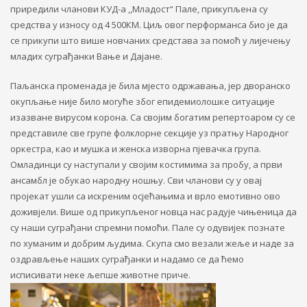
приредили чланови КУД-а ,,Младост“ Пале, прикупљена су
средства у износу од 4 500КМ. Циљ овог перформанса био је да
се прикупи што више новчаних средстава за помоћ у лијечењу
младих
суграђанки Вање и Дајане
.
Паљанска променада је била мјесто одржавања, јер дворанско
окупљање није било могуће због епидемиолошке ситуације
изазване вирусом корона. Са својим богатим репертоаром су се
представиле све групе фолклорне секције уз пратњу Народног
оркестра, као и мушка и женска изворна пјевачка група.
Омладинци су наступали у својим костимима за пробу, а први
ансамбл је обукао народну ношњу.
Сви чланови су у овај
пројекат ушли са искреним осјећањима и врло емотивно ово
доживјели. Више од прикупљеног новца нас радује чињеница да
су наши суграђани спремни помоћи. Пале су одувијек познате
по хуманим и добрим људима. Скупа смо везали жеље и наде за
оздрављење наших суграђанки и надамо се да ћемо
исписивати неке љепше животне приче.