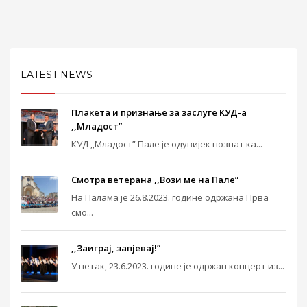
LATEST NEWS
Плакета и признање за заслуге КУД-а
,,Младост”
КУД ,,Младост” Пале је одувијек познат ка...
Смотра ветерана ,,Вози ме на Пале”
На Палама је 26.8.2023. године одржана Прва
смо...
,,Заиграј, запјевај!”
У петак, 23.6.2023. године је одржан концерт из...