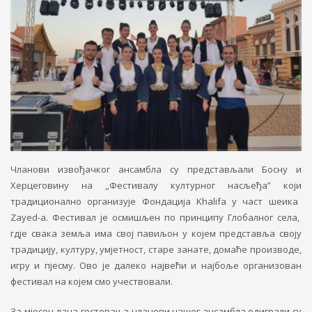
Чланови извођачког ансамбла су
п
редстављали
Босну и
Херцеговину на ,,Фестивалу културног насљеђа” који
тра
диционално
организује Фондација
Khalifa
у част шеика
Zayed-a.
Фестивал је осмишљен по принципу Глобалног села,
гдје свака земља има свој павиљон у којем представља своју
традицију, културу, умјетност, старе занате, домаће производе,
игру и пјесму. Ово је далеко највећи и најбоље организован
фестивал на којем смо учествовали.
За мјесец дана гостовања чланови нашег ансамбла одиграли су