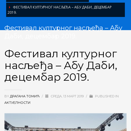
ФЕСТИВАЛ КУЛТУРНОГ НАСЉЕЂА – АБУ ДАБИ, ДЕЦЕМБАР
2019.
Фестивал културног насљеђа – Абу
Даби, децембар 2019.
Фестивал културног
насљеђа – Абу Даби,
децембар 2019.
BY
ДРАГАНА ТОМИЋ
/
CРЕДА, 13 МАРТ 2019
/
PUBLISHED IN
АКТУЕЛНОСТИ