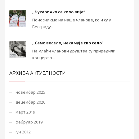
,,Чукаричко се коло вије“
Поносни смо на наше чланове, који су у
Београду...
,,Само весело, нека чује сво село“
Најмлађи чланови друштва су приредили
концерт з...
АРХИВА АКТУЕЛНОСТИ
новембар 2025
децембар 2020
март 2019
фебруар 2019
јун 2012