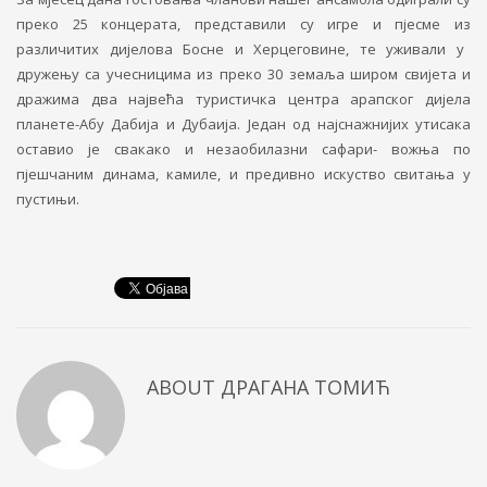
преко 25 концер
а
та, представили су игре и пјесме
из
разл
ичитих
дијелова Босне и Херцеговине, те уживали у
дружењу са учесницима из преко 30 земаља широм свијета и
дражима два највећа туристичка центра арапског дијела
планете-Абу Дабија и Дубаија. Један од најснажнијих утисака
оставио је свакако и незаобилазни сафари- вожња по
пјешчаним динама, камиле, и предивно искуство свитања у
пустињи.
ABOUT
ДРАГАНА ТОМИЋ