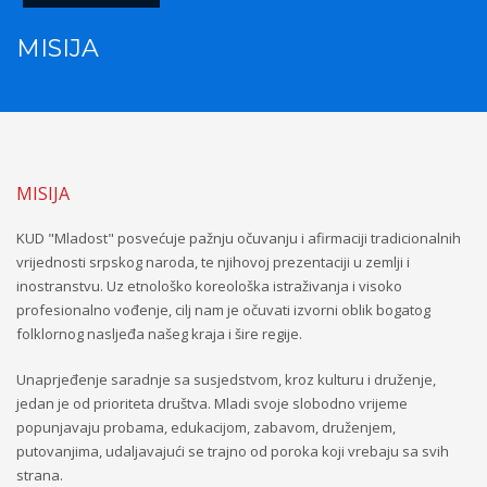
MISIJA
MISIJA
KUD "Mladost" posvećuje pažnju očuvanju i afirmaciji tradicionalnih
vrijednosti srpskog naroda, te njihovoj prezentaciji u zemlji i
inostranstvu. Uz etnološko koreološka istraživanja i visoko
profesionalno vođenje, cilj nam je očuvati izvorni oblik bogatog
folklornog nasljeđa našeg kraja i šire regije.
Unaprjeđenje saradnje sa susjedstvom, kroz kulturu i druženje,
jedan je od prioriteta društva. Mladi svoje slobodno vrijeme
popunjavaju probama, edukacijom, zabavom, druženjem,
putovanjima, udaljavajući se trajno od poroka koji vrebaju sa svih
strana.