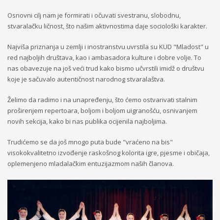
Osnovni cilj nam je formirati i očuvati svestranu, slobodnu,
stvaralačku ličnost, što našim aktivnostima daje sociološki karakter.
Najviša priznanja u zemlji i inostranstvu uvrstila su KUD "Mladost" u
red najboljih društava, kao i ambasadora kulture i dobre volje. To
nas obavezuje na još veći trud kako bismo učvrstili imidž o društvu
koje je sačuvalo autentičnost narodnog stvaralaštva.
Želimo da radimo i na unapređenju, što ćemo ostvarivati stalnim
proširenjem repertoara, boljom i boljom uigranošću, osnivanjem
novih sekcija, kako bi nas publika ocijenila najboljima.
Trudićemo se da još mnogo puta bude "vraćeno na bis"
visokokvalitetno izvođenje raskošnog kolorita igre, pjesme i običaja,
oplemenjeno mladalačkim entuzijazmom naših članova.