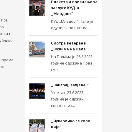
Плакета и признање за
заслуге КУД-а
.
,,Младост“
т се
КУД ,,Младост“ Пале је
56
одувијек познат ка...
ка из
публике
Смотра ветерана
,,Вози ме на Пале“
На Палама је 26.8.2023.
в према
године одржана Прва
све
смо...
,,Заиграј, запјевај!“
У петак, 23.6.2023.
године је одржан
концерт из...
,,Чукаричко се коло
вије“