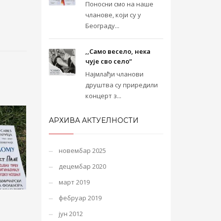
Поносни смо на наше
чланове, који су у
Београду...
,,Само весело, нека
чује сво село“
Најмлађи чланови
друштва су приредили
концерт з...
АРХИВА АКТУЕЛНОСТИ
новембар 2025
децембар 2020
март 2019
фебруар 2019
јун 2012