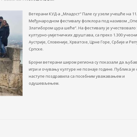
Ветерани КУД-а ,,Младост“ Пале су узели учешће на 11
Међународном фестивалу фолклора под називом ,,Опе
Златибором цура шеће“. На фестивалу је учествовало 
културно-умјетничких друштава, са преко 1.300 учесни
Аустрије, Словеније, Хрватске, Црне Горе, Србије и Ре
Српске.
Бројни ветерани широм региона су показали да љуба
игри и очувању културе не познаје године. Публика је 
наступе поздравила са посебним уважавањем и
одушевљењем.