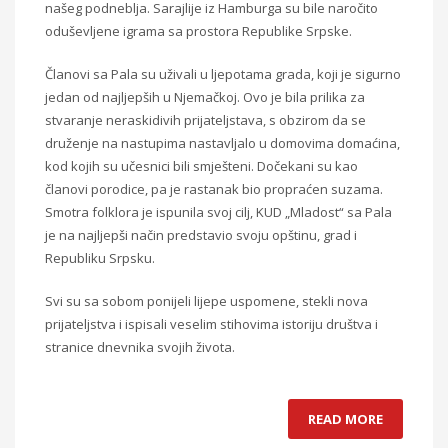
našeg podneblja. Sarajlije iz Hamburga su bile naročito
oduševljene igrama sa
prostora Republike Srpske.
Članovi sa Pala su uživali u ljepotama grada, koji je sigurno
jedan od najljepših u Njemačkoj. Ovo je bila prilika za
stvaranje neraskidivih
prijateljstava, s obzirom da se
druženje na nastupima nastavljalo u domovima domaćina,
kod
kojih su učesnici bili smješteni. Dočekani su kao
članovi porodice, pa je rastanak bio
propraćen suzama.
Smotra folklora je ispunila svoj cilj, KUD „Mladost“ sa Pala
je na
najljepši način predstavio svoju opštinu, grad i
Republiku Srpsku.
Svi su sa sobom
ponijeli lijepe uspomene, stekli nova
prijateljstva i ispisali veselim stihovima istoriju
društva i
stranice dnevnika svojih života.
READ MORE