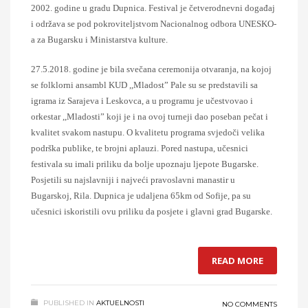
2002. godine u gradu Dupnica. Festival je četverodnevni događaj
i održava se pod pokroviteljstvom Nacionalnog odbora UNESKO-
a za Bugarsku i Ministarstva kulture.
27.5.2018.
godine
je bila svečana ceremonija otvaranja,
na kojoj
se
folk
lorni ansambl
KUD ,,Mladost” Pale su se predstavili sa
igrama iz Sarajeva i Leskovca, a u programu je učestvovao i
orkestar ,,Mladosti” koji je i na ovoj turneji dao poseban pečat i
kvalitet svakom nastupu. O kvalitetu programa svjedoči velika
podrška publike, te brojni aplauzi. Pored nastupa, učesnici
festivala su imali priliku da bolje upoznaju ljepote Bugarske.
Posjetili su najslavniji i najveći pravoslavni manastir u
Bugarskoj, Rila. Dupnica je udaljena 65km od Sofije, pa su
učesnici
iskoristili ovu priliku da posjete i glavni grad Bugarske.
READ MORE
PUBLISHED IN
AKTUELNOSTI
NO COMMENTS