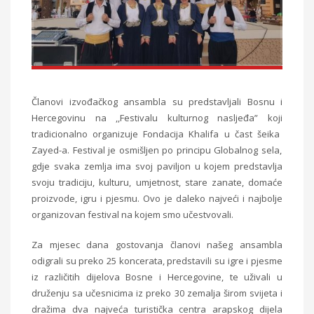
Članovi izvođačkog ansambla su
p
redstavljali
Bosnu i
Hercegovinu na ,,Festivalu kulturnog nasljeđa” koji
tra
dicionalno
organizuje Fondacija
Khalifa
u čast šeika
Zayed-a.
Festival je osmišljen po principu Globalnog sela,
gdje svaka zemlja ima svoj paviljon u kojem predstavlja
svoju tradiciju, kulturu, umjetnost, stare zanate, domaće
proizvode, igru i pjesmu. Ovo je daleko najveći i najbolje
organizovan festival na kojem smo učestvovali.
Za mjesec dana gostovanja članovi našeg ansambla
odigrali su preko 25 koncer
a
ta, predstavili su igre i pjesme
iz
razl
ičitih
dijelova Bosne i Hercegovine, te uživali u
druženju sa učesnicima iz preko 30 zemalja širom svijeta i
dražima dva najveća turistička centra arapskog dijela