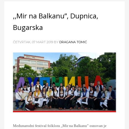
,,Mir na Balkanu”, Dupnica,
Bugarska
ČETVRTAK, 07 MART 2019
BY
DRAGANA TOMIĆ
Međunarodni festival folklora ,,Mir na Balkanu” osnovan je