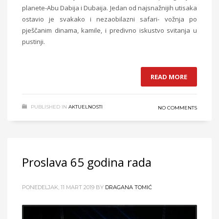
planete-Abu Dabija i Dubaija. Jedan od najsnažnijih utisaka
ostavio je svakako i nezaobilazni safari- vožnja po
pješčanim dinama, kamile, i predivno iskustvo svitanja u
pustinji.
READ MORE
PUBLISHED IN
AKTUELNOSTI
NO COMMENTS
Proslava 65 godina rada
PONEDELJAK, 11 MART 2019
BY
DRAGANA TOMIĆ