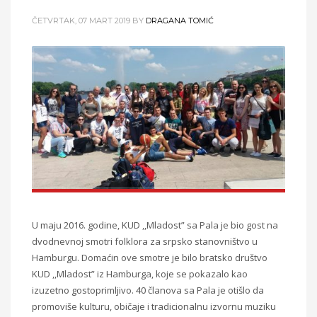
ČETVRTAK, 07 MART 2019
BY
DRAGANA TOMIĆ
U maju 2016. godine, KUD ,,Mladost” sa Pala je bio gost na
dvodnevnoj smotri folklora za
srpsko stanovništvo u
Hamburgu. Domaćin ove smotre je bilo bratsko društvo
KUD
,,Mladost” iz Hamburga, koje se pokazalo kao
izuzetno gostoprimljivo.
40 članova sa Pala je otišlo da
promoviše kulturu, običaje i tradicionalnu izvornu
muziku