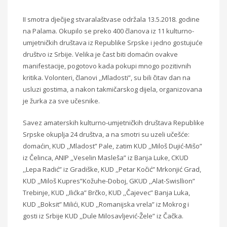
II
smotra dječijeg stvaralaštva
se
održala 13.5.2018. godine
na Palama. Okupilo se preko 400 članova iz 11 kulturno-
umjetničkih društava iz Republike Srpske i jedno gostujuće
društvo iz Srbije. Velika je čast biti domaćin ovakve
manifestacije, pogotovo kada pokupi mnogo pozitivnih
kritika. Volonteri, članovi ,,Mladosti”, su bili čitav dan na
usluzi gostima, a nakon takmičarskog dijela, organizovana
je žurka za sve učesnike.
Savez amaterskih kulturno-umjetničkih društava Republike
Srpske okuplja 24 društva, a na smotri su uzeli učešće:
domaćin, KUD ,,Mladost” Pale, zatim KUD ,,Miloš Dujić-Mišo”
iz Čelinca, ANIP ,,Veselin Masleša” iz Banja Luke, CKUD
,,Lepa Radić” iz Gradiške, KUD ,,Petar Kočić” Mrkonjić Grad,
KUD ,,Miloš Kupres”Kožuhe-Doboj, GKUD ,,
Alat-Swisllion”
Trebinje, KUD ,,Ilićka” Brčko, KUD ,,Čajevec” Banja Luka,
KUD ,,Boksit” Milići, KUD ,,Romanijska vrela” iz Mokrog i
gosti iz Srbije KUD ,,Dule Milosavljević-Žele” iz Čačka.