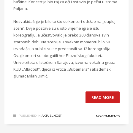
baštine. Koncert je bio raj za oči i ostavio je pečat u srcima
Paljana.
Nesvakidašnje je bilo to što se koncert održao na ,,duploj
sceni”. Dvije postave su u isto vrijeme igrale istu
koreografiju, a učestvovalo je preko 300 članova svih
starosnih dobi. Na sceni je u svakom momentu bilo 50
izvođača, a publici su se predstavili sa 12 koreografija.
Ovaj koncert su obogatili hor Filozofskog fakulteta
Univerziteta u Istočnom Sarajevu, izvorna vokalna grupa
KUD ,,Mladost”, djeca iz vrtića ,,Bubamara” i akademski
glumac Milan Dimić.
READ MORE
PUBLISHED IN
AKTUELNOSTI
NO COMMENTS