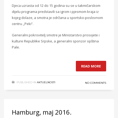
Djeca uzrasta od 12 do 15 godina su se u takmičarskom
dijelu programa predstavili sa igrom i pjesmom kraja iz
kojeg dolaze, a smotra je održana u sportsko-poslovnom
centru ,,Peki”.
Generalni pokrovitelj smotre je Ministarstvo prosvjete i
kulture Republike Srpske, a generalni sponzor opština
Pale.
READ MORE
PUBLISHED IN
AKTUELNOSTI
NO COMMENTS
Hamburg, maj 2016.