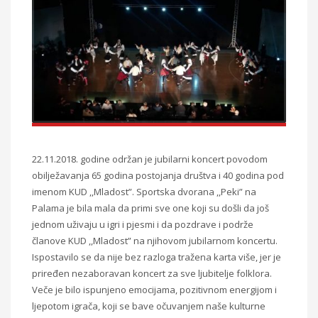
22.11.2018. godine održan je jubilarni koncert povodom
obilježavanja 65 godina postojanja društva i 40 godina pod
imenom KUD ,,Mladost”. Sportska dvorana ,,Peki” na
Palama je bila mala da primi sve one koji su došli da još
jednom uživaju u igri i pjesmi i da pozdrave i podrže
članove KUD ,,Mladost” na njihovom jubilarnom koncertu.
Ispostavilo se da nije bez razloga tražena karta više, jer je
priređen nezaboravan koncert za sve ljubitelje folklora.
Veče je bilo ispunjeno emocijama, pozitivnom energijom i
ljepotom igrača, koji se bave očuvanjem naše kulturne