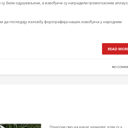
 су били одушевљени, а извођаче су наградили громогласним аплау
ли да погледају изложбу форографија наших извођача у народним
READ MOR
NO COMM
Поносни смо на наше чланове, који су у