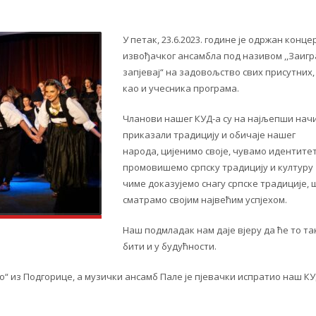
У петак, 23.6.2023. године је одржан конце
извођачког ансамбла под називом ,,Заигра
запјевај“ на задовољство свих присутних,
као и учесника програма.
Чланови нашег КУД-а су на најљепши нач
приказали традицију и обичаје нашег
народа, цијенимо своје, чувамо идентитет
промовишемо српску традицију и културу
чиме доказујемо снагу српске традиције, 
сматрамо својим највећим успјехом.
Наш подмладак нам даје вјеру да ће то та
бити и у будућности.
о“ из Подгорице, а музички ансамб Пале је пјевачки испратио наш КУ