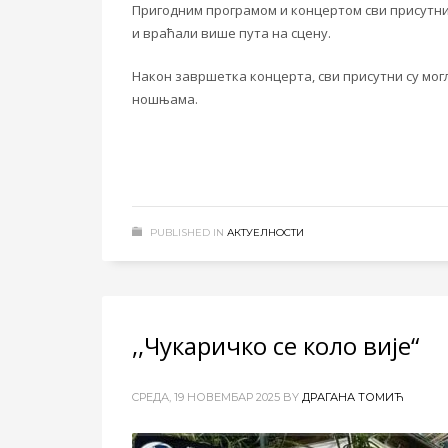
Пригодним програмом и концертом сви присутни
и враћали више пута на сцену.
Након завршетка концерта, сви присутни су мог
ношњама.
PUBLISHED IN
АКТУЕЛНОСТИ
,,Чукаричко се коло вије“
CРЕДА, 19 НОВЕМБАР 2025
BY
ДРАГАНА ТОМИЋ