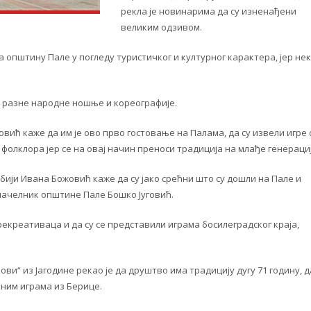
рекла је новинарима да су изненађени
великим одзивом.
а општину Пале у погледу туристичког и културног карактера, јер не
е разне народне ношње и кореографије.
ић каже да им је ово прво гостовање на Палама, да су извели игре 
 фолклора јер се на овај начин преноси традиција на млађе генерациј
рбији Ивана Божовић каже да су јако срећни што су дошли на Пале и
начелник општине Пале Бошко Југовић.
рекреативаца и да су се представили играма босилеградског краја,
и“ из Јагодине рекао је да друштво има традицију дугу 71 годину, д
рним играма из Берице.