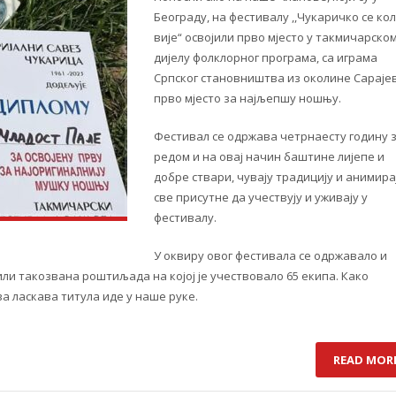
Београду, на фестивалу ,,Чукаричко се ко
вије“ освојили прво мјесто у такмичарско
дијелу фолклорног програма, са играма
Српског становништва из околине Сараје
прво мјесто за најљепшу ношњу.
Фестивал се одржава четрнаесту годину 
редом и на овај начин баштине лијепе и
добре ствари, чувају традицију и анимира
све присутне да учествују и уживају у
фестивалу.
У оквиру овог фестивала се одржавало и
ли такозвана роштиљада на којој је учествовало 65 екипа. Како
ва ласкава титула иде у наше руке.
READ MOR