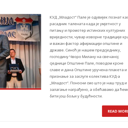
КУД ,,Младост“ Пале је одувијек познат ка
расадник талената када је умјетност у
питању и промотер истинских културних
вриједности, чувар изворне традиције кр
и важан фактор афирмацији општине и
државе. Синоћ је нашем предсједнику,
господину Чворо Милану на свечаној
сједници Општинe Пале, поводом крсне
славе и дана Општине уручена плакета и
признање за заслуге колектива КУД-а
,,Младост“. Поносни смо што је наш труд и
залагање награђено, а обећавамо да ћем
бити још бољи у будућности.
READ MOR