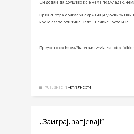
Он додаје да друштво које нема подмладак, нема
Прва смотра фолклора одржана је у оквиру мани
крсне славе општине Пале – Велике Госпојине.
Преузето са: https://katera.news/lat/smotra-folkl
PUBLISHED IN
АКТУЕЛНОСТИ
,,Заиграј, запјевај!“