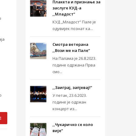
Плакета и признање за
заслуге КУД-а
,,Младост“
о
КУД ,,Младост“ Пале је
одувијек познат ка...
аја
Смотра ветерана
,,Вози ме на Пале“
На Палама је 26.8.2023.
године одржана Прва
смо...
,,Заиграј, запјевај!“
о
У петак, 23.6.2023.
године је одржан
концерт из...
E
,,Чукаричко се коло
вије“