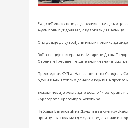
Радовићева истиче да је велики значај смотре з
људи први пут долазе у ову локалну заједницу.
Она додаје да су грађани имали прилику да вид
Вођа секције ветерана из Модриче Данка Тодоров
Озрена и Требаве, те да је велики значај смотре
Предсједник КУД-а „Наш завичај“ из Севојна у С
одушевљени топлим дочеком коју им је пружио 
Божовићева је рекла да је дошло 14 ветерана и 
кореографа Драгомира Божовића.
Небојша Баталовић из Друштва за културу „Каблов
први пут на Палама гд‌је су се представили изво