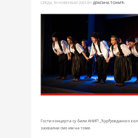
CРЕДА, 19 НОВЕМБАР 2025
BY
ДРАГАНА ТОМИЋ
Гости концерта су били АНИП ,,Ђурђевданско кол
захвални смо им на томе.