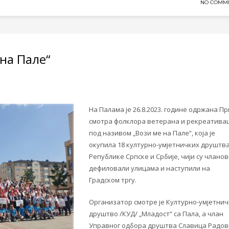
NO COMM
 на Пале“
На Палама је 26.8.2023. године одржана П
смотра фолклора ветерана и рекреатива
под називом „Вози ме на Пале“, која је
окупила 18 културно-умјетничких друштва
Републике Српске и Србије, чији су члано
дефиловали улицама и наступили на
Градском тргу.
Организатор смотре је Културно-умјетнич
друштво /КУД/ „Младост“ са Пала, а члан
Управног одбора друштва Славица Радо