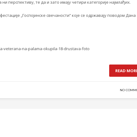
 ни перспективу, те да и зато имају четири категорије најмлађих.
фестације „Госпојинске свечаности“ које се одржавају поводом Дана
ora-veterana-na-palama-okupila-18-drustava-foto
READ MOR
NO COMM