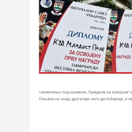
такмичење под називом ,,Ћумуром за хумором“ и
Паљани не знају другачије него да побиједе, и о