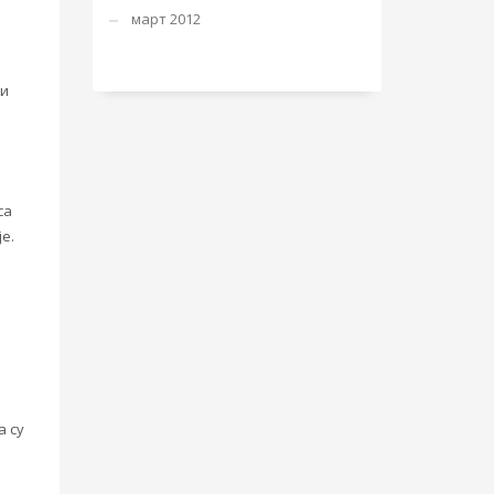
март 2012
ки
са
е.
а су