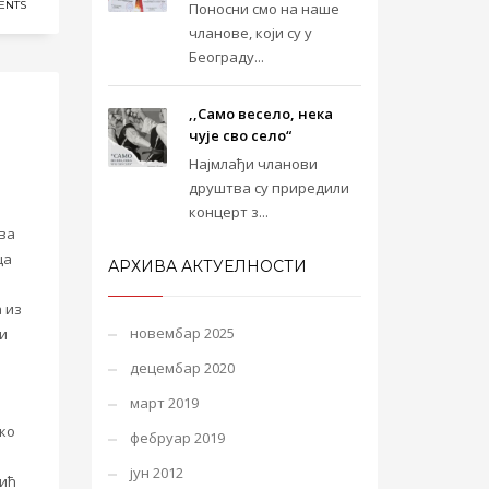
ENTS
Поносни смо на наше
чланове, који су у
Београду...
,,Само весело, нека
чује сво село“
Најмлађи чланови
друштва су приредили
концерт з...
рва
ца
АРХИВА АКТУЕЛНОСТИ
 из
новембар 2025
ви
децембар 2020
март 2019
ко
фебруар 2019
јун 2012
вић